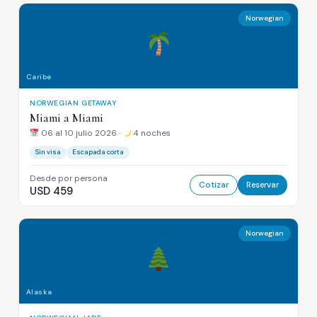
Norwegian
Caribe
NORWEGIAN GETAWAY
Miami a Miami
06 al 10 julio 2026 ·
4 noches
Sin visa
Escapada corta
Desde por persona
Cotizar
Reservar
USD 459
Norwegian
Alaska