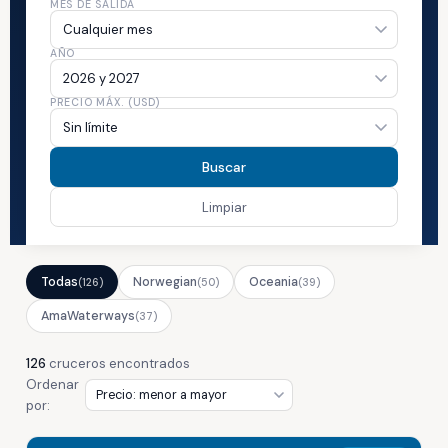
MES DE SALIDA
AÑO
PRECIO MÁX. (USD)
Buscar
Limpiar
Todas
Norwegian
Oceania
(126)
(50)
(39)
AmaWaterways
(37)
126
cruceros encontrados
Ordenar
por: