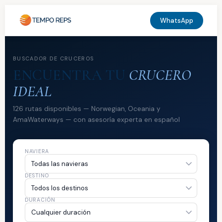
WhatsApp
BUSCADOR DE CRUCEROS
ENCUENTRA TU
CRUCERO
IDEAL
126 rutas disponibles — Norwegian, Oceania y
AmaWaterways — con asesoría experta en español
NAVIERA
DESTINO
DURACIÓN