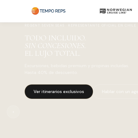
REGENT SEVEN SEAS · REPRESENTANTE OFICIAL EN CHILE
TODO INCLUIDO.
SIN CONCESIONES.
EL LUJO TOTAL.
Excursiones, bebidas premium y propinas incluidas.
Hasta 40% de descuento.
Ver itinerarios exclusivos
Hablar con un ag
‹