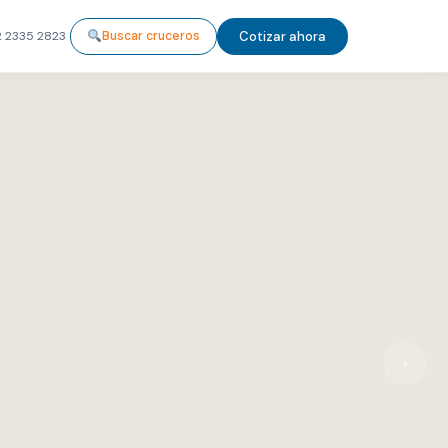
 2335 2823
Cotizar ahora
Buscar cruceros
›