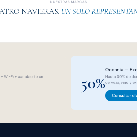
NUESTRAS MARCAS
ATRO NAVIERAS.
UN SOLO REPRESENTAN
boutique · Gastronomía
Lujo · Todo incluido
Oceania — Exc
50%
+ Wi-Fi + bar abierto en
Hasta 50% de des
cerveza, vino y e
Consultar of