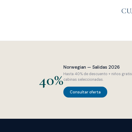
CU
Freestyle Cruising · Caribe y Europa
Barcos 
Norwegian — Salidas 2026
40%
Hasta 40% de descuento + niños gratis 
cabinas seleccionadas.
Consultar oferta