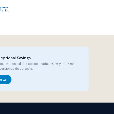
TE.
Cruceros fluviales · Europa y
Sudamérica
eptional Savings
cuento en salidas seleccionadas 2026 y 2027 más
xcursiones de cortesía.
erta