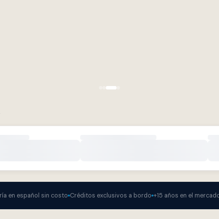
T
ía en español sin costo
Créditos exclusivos a bordo
+15 años en el mercado