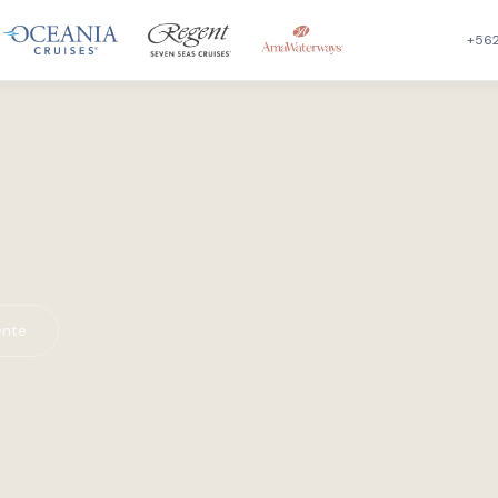
+562
ente